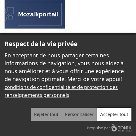
Mozaïkportail
ÉCOLE DES BELLES-RIVES
Respect de la vie privée
23 rue Forget
En acceptant de nous partager certaines
Gatineau, QC J8P 2H7
informations de navigation, vous nous aidez à
nous améliorer et à vous offrir une expérience
de navigation optimale. Merci de votre appui!
Téléphone:
819-663-3360
conditions de confidentialité et de protection des
Télécopieur:
819-663-7992
renseignements personnels
Courriel:
bellesrives@cssd.gouv.qc.ca
Rejeter tout
Personnaliser
Accepter tout
2026 - Tous droits réservés. © École des Belles-Rives
Propulsé par