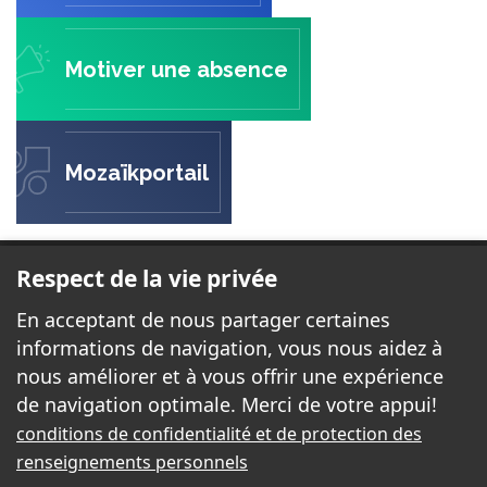
Motiver une absence
Mozaïkportail
ÉCOLE DES BELLES-RIVES
Respect de la vie privée
23 rue Forget
En acceptant de nous partager certaines
Gatineau, QC J8P 2H7
informations de navigation, vous nous aidez à
nous améliorer et à vous offrir une expérience
de navigation optimale. Merci de votre appui!
Téléphone:
819-663-3360
conditions de confidentialité et de protection des
Télécopieur:
819-663-7992
renseignements personnels
Courriel:
bellesrives@cssd.gouv.qc.ca