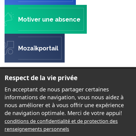
Motiver une absence
Mozaïkportail
ÉCOLE DES BELLES-RIVES
Respect de la vie privée
23 rue Forget
En acceptant de nous partager certaines
Gatineau, QC J8P 2H7
informations de navigation, vous nous aidez à
nous améliorer et à vous offrir une expérience
de navigation optimale. Merci de votre appui!
Téléphone:
819-663-3360
conditions de confidentialité et de protection des
Télécopieur:
819-663-7992
renseignements personnels
Courriel:
bellesrives@cssd.gouv.qc.ca